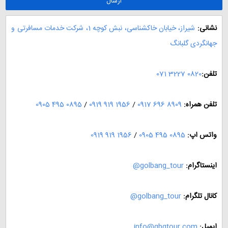
نشانی:
شیراز، خیابان خاکشناسی، نبش کوچه 1، شرکت خدمات مسافرتی و
جهانگردی گلبانگ
تلفن:
071 3227 0820
تلفن همراه:
0917 696 8909
/
0919 919 1956
/
0905 495 0895
واتس اپ:
0905 495 0895
/
0919 919 1956
اینستاگرام:
@golbang_tour
کانال تلگرام:
@golbang_tour
ایمیل:
info@gbgtour.com