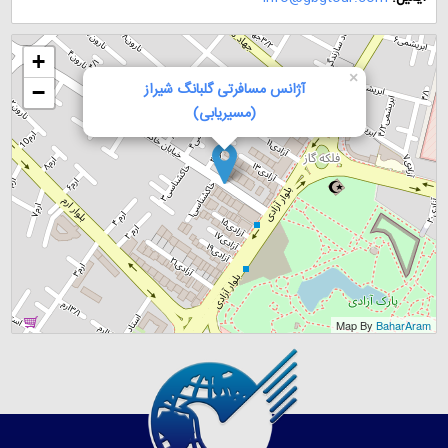
+
×
آژانس مسافرتی گلبانگ شیراز
−
(مسیریابی)
Map By
BaharAram