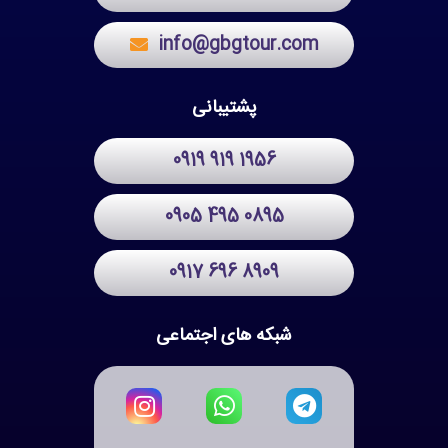
info@gbgtour.com
پشتیبانی
0919 919 1956
0905 495 0895
0917 696 8909
شبکه های اجتماعی