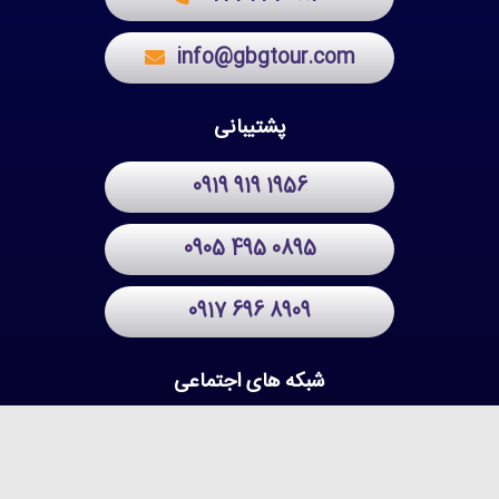
info@gbgtour.com
پشتیبانی
0919 919 1956
0905 495 0895
0917 696 8909
شبکه های اجتماعی