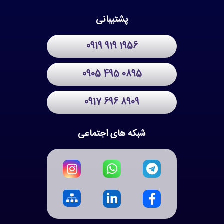
پشتیبانی
0919 919 1956
0905 495 0895
0917 696 8909
شبکه های اجتماعی