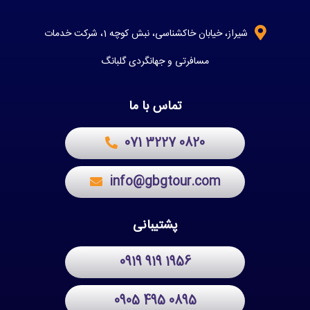
شیراز، خیابان خاکشناسی، نبش کوچه 1، شرکت خدمات
مسافرتی و جهانگردی گلبانگ
تماس با ما
071 3227 0820
info@gbgtour.com
پشتیبانی
0919 919 1956
0905 495 0895