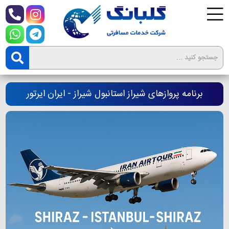
برنامه پروازهای شیراز استانبول شیراز - ایران ایرتور