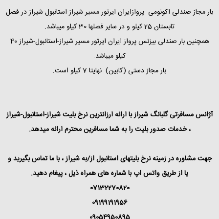
بار مجاز صندلی اکونومی پروازایران ایرتور مسیر شیراز-استانبول-شیراز در فصل
تابستان 25 کیلو و در سایر فصلها 30 کیلو میباشد.
همچنین بار صندلی بیزنس پرواز ایران ایرتور مسیر شیراز-استانبول-شیراز 40
کیلو میباشد.
بار مجاز دستی (‌کابین) نهایتا 7 کیلو است.
آژانس مسافرتی گلبانگ شیراز با ارائه ارزانترین نرخ بلیت شیراز-استانبول-شیراز
، خدمات صدور بلیت را به شما مسافرین محترم ارائه میدهد.
جهت مشاوره در زمینه نرخ بلیتهای استانبول از/به شیراز ، با ما تماس بگیرید و
یا از طریق واتس اپ با شماره های همراه ذیل ،‌ پیغام دهید.
07132270820
09199191956
09054950895