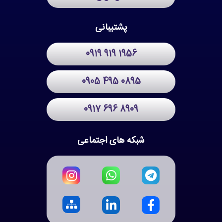
پشتیبانی
0919 919 1956
0905 495 0895
0917 696 8909
شبکه های اجتماعی