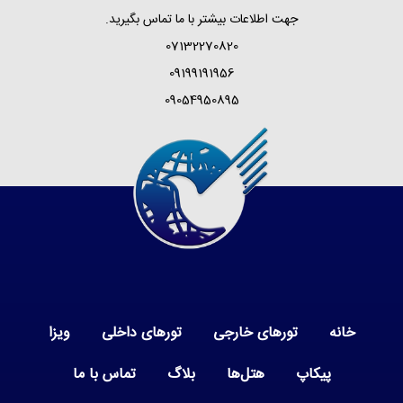
جهت اطلاعات بیشتر با ما تماس بگیرید.
07132270820
09199191956
09054950895
خانه
تورهای خارجی
تورهای داخلی
ویزا
پیکاپ
هتل‌ها
بلاگ
تماس با ما