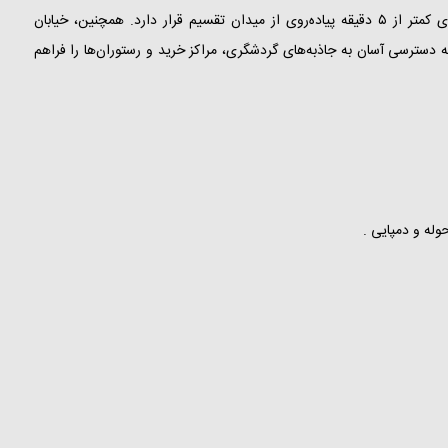
هتل در خیابان Şehit Muhtar Caddesi No:42، در منطقه Beyoğlu و در فاصله‌ای کمتر از ۵ دقیقه پیاده‌روی از میدان تقسیم قرار دارد. همچنین، خیابان
ه دسترسی آسان به جاذبه‌های گردشگری، مراکز خرید و رستوران‌ها را فراهم