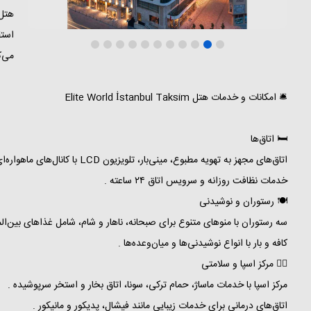
استق
می‌ک
🛎️ امکانات و خدمات هتل Elite World İstanbul Taksim
🛏️ اتاق‌ها
اتاق‌های مجهز به تهویه مطبوع، مینی‌بار، تلویزیون LCD با کانال‌های ماهواره‌ای، گاوصندوق لپ‌تاپ، میز کار و حمام اختصاصی با لوازم بهداشتی رایگان، سشوار، حوله و دمپایی .
خدمات نظافت روزانه و سرویس اتاق ۲۴ ساعته .
🍽️ رستوران و نوشیدنی
سه رستوران با منوهای متنوع برای صبحانه، ناهار و شام، شامل غذاهای بین‌الم
کافه و بار با انواع نوشیدنی‌ها و میان‌وعده‌ها .
🧖‍♀️ مرکز اسپا و سلامتی
مرکز اسپا با خدمات ماساژ، حمام ترکی، سونا، اتاق بخار و استخر سرپوشیده .
اتاق‌های درمانی برای خدمات زیبایی مانند فیشال، پدیکور و مانیکور .